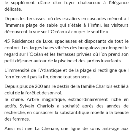
le supplément d’âme d’un foyer chaleureux à l’élégance
délicate.
CONTACT
Depuis les terrasses, où des escaliers en cascades mènent à l
´immense plage de sable qui s´étale à l´infini, les visiteurs
découvrent la vue sur l´Océan « à couper le souffle »…
45 Résidences de Luxe, spacieuses et disposants de tout le
confort .Les larges baies vitrées des bungalows prolongent le
regard sur l´Océan et les terrasses privées où l´on prend son
petit déjeuner autour de la piscine et des jardins luxuriants.
L´immensité de l´Atlantique et de la plage si rectiligne que l
´on n´en voit pas la fin, donne tout son sens.
Depuis plus de 200 ans, le destin de la famille Charlois est lié à
celui de la forêt et de son roi,
le chêne. Arbre magnifique, extraordinairement riche en
actifs, Sylvain Charlois a souhaité après des années de
recherche, en consacrer la substantifique moelle à la beauté
des femmes.
Ainsi est née La Chênaie, une ligne de soins anti-âge aux