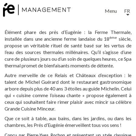
Menu
FR
Élément phare des prés d’Eugénie : la Ferme Thermale,
ème
installée dans une ancienne ferme landaise du 18
siècle,
propose un véritable rituel de santé basé sur les vertus de
l’eau des sources thermales millénaires. Qu’il s’agisse d’une
cure de plusieurs jours ou d’un soin de quelques heures, ce Spa
thermal promet de bienfaisants moments de détente.
Autre merveille de ce Relais et Châteaux d’exception : le
talent de Michel Guérard dont le restaurant gastronomique
arbore depuis plus de 40 ans 3 étoiles au guide Michelin. Celui
qui « cuisine comme l’oiseau chante » propose également à
ceux qui souhaitent faire rimer plaisir avec mincir sa célèbre
Grande Cuisine Minceur.
Que ce soit à table, aux bains, dans les jardins, ou dans les
chambres, les Prés d’Eugénie émerveillent tous vos sens !
Conçu par Pierre-Yves Rochon et présentant un style classique