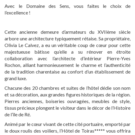
EXPERTISE
Avec le Domaine des Sens, vous faites le choix de
l’excellence !
SERVICES
Cette ancienne demeure d’armateurs du XVIIème siècle
arbore une architecture typiquement rétaise. Sa propriétaire,
Olivia Le Calvez, a eu un véritable coup de cœur pour cette
NOTRE ÉQUIPE
majestueuse bâtisse qu’elle a su rénover en étroite
collaboration avec l’architecte d’intérieur Pierre-Yves
Rochon, alliant harmonieusement le charme et l’authenticité
de la tradition charentaise au confort d’un établissement de
PROJETS ET RÉFÉRENCES
grand luxe.
Chacune des 20 chambres et suites de l’hôtel dédie son nom
et sa décoration, aux grandes figures historiques de la région.
PRESSE FRANÇAISE
Pierres anciennes, boiseries ouvragées, meubles de style,
tissus précieux plongent le visiteur dans le décor de l’Histoire
de l’île de Ré.
PRESSE INTERNATIONALE
Animé par le cœur vivant de cette cité portuaire, emporté par
le doux roulis des voiliers, l’Hôtel de Toiras***** vous offrira