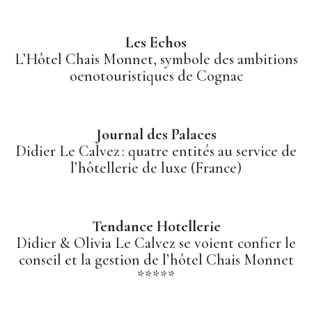
EXPERTISE
Les Echos
L’Hôtel Chais Monnet, symbole des ambitions
oenotouristiques de Cognac
SERVICES
NOTRE ÉQUIPE
Journal des Palaces
Didier Le Calvez : quatre entités au service de
l’hôtellerie de luxe (France)
PROJETS ET RÉFÉRENCES
Tendance Hotellerie
Didier & Olivia Le Calvez se voient confier le
PRESSE FRANÇAISE
conseil et la gestion de l’hôtel Chais Monnet
*****
PRESSE INTERNATIONALE