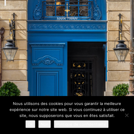
MARK TWAIN
MARK TWAIN
PRESSE FRANÇAISE
PRESSE INTERNATIONALE
CONTACT
Nous utilisons des cookies pour vous garantir la meilleure
expérience sur notre site web. Si vous continuez à utiliser ce
site, nous supposerons que vous en êtes satisfait.
Ok
Non
Politique de confidentialité