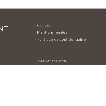
PROJETS ET RÉFÉRENCES
Contact
Mentions légales
PRESSE FRANÇAISE
Politique de confidentialité
PRESSE INTERNATIONALE
ALL RIGHTS RESERVED
CONTACT