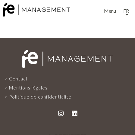
Menu
FR
EXPERTISE
Contact
SERVICES
Mentions légales
Politique de confidentialité
NOTRE ÉQUIPE
PROJETS ET RÉFÉRENCES