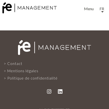
Menu
FR
EXPERTISE
Contact
SERVICES
Mentions légales
Politique de confidentialité
NOTRE ÉQUIPE
PROJETS ET RÉFÉRENCES