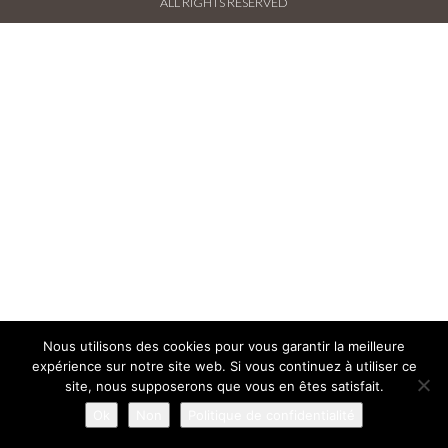
ALL RIGHTS RESERVED
PRESSE FRANÇAISE
PRESSE INTERNATIONALE
CONTACT
Nous utilisons des cookies pour vous garantir la meilleure
expérience sur notre site web. Si vous continuez à utiliser ce
site, nous supposerons que vous en êtes satisfait.
Ok
Non
Politique de confidentialité