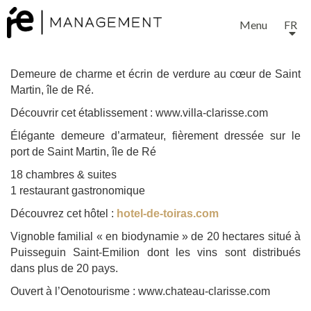
Menu
FR
Demeure de charme et écrin de verdure au cœur de Saint
Martin, île de Ré.
Découvrir cet établissement :
www.villa-clarisse.com
Élégante demeure d’armateur, fièrement dressée sur le
EXPERTISE
port de Saint Martin, île de Ré
18 chambres & suites
1 restaurant gastronomique
SERVICES
Découvrez cet hôtel :
hotel-de-toiras.com
Vignoble familial « en biodynamie » de 20 hectares situé à
NOTRE ÉQUIPE
Puisseguin Saint-Emilion dont les vins sont distribués
dans plus de 20 pays.
Ouvert à l’Oenotourisme :
www.chateau-clarisse.com
PROJETS ET RÉFÉRENCES