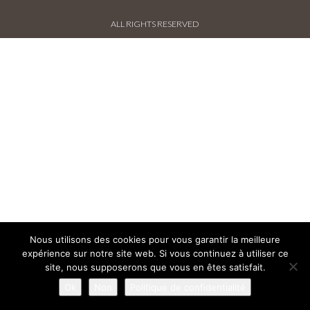
ALL RIGHTS RESERVED
PRESSE FRANÇAISE
PRESSE INTERNATIONALE
CONTACT
Nous utilisons des cookies pour vous garantir la meilleure
expérience sur notre site web. Si vous continuez à utiliser ce
site, nous supposerons que vous en êtes satisfait.
Ok
Non
Politique de confidentialité