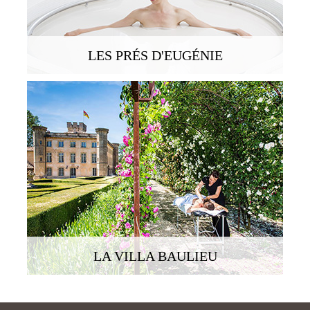
SERVICES
LES PRÉS D'EUGÉNIE
NOTRE ÉQUIPE
PROJETS ET RÉFÉRENCES
PRESSE FRANÇAISE
PRESSE INTERNATIONALE
LA VILLA BAULIEU
CONTACT