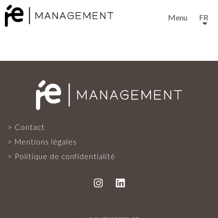
Menu
FR
EXPERTISE
Contact
SERVICES
Mentions légales
Politique de confidentialité
NOTRE ÉQUIPE
PROJETS ET RÉFÉRENCES