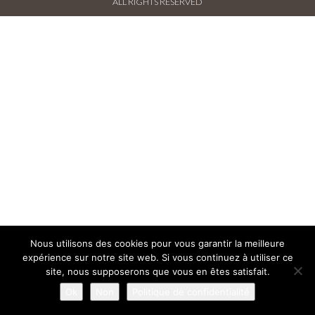
ALL RIGHTS RESERVED
PRESSE FRANÇAISE
PRESSE INTERNATIONALE
CONTACT
Nous utilisons des cookies pour vous garantir la meilleure
expérience sur notre site web. Si vous continuez à utiliser ce
site, nous supposerons que vous en êtes satisfait.
Ok
Non
Politique de confidentialité