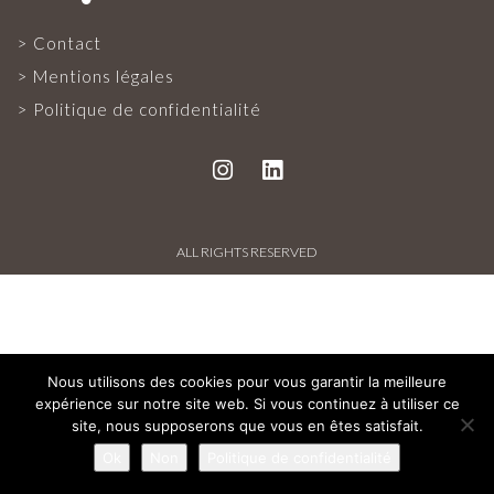
Contact
Mentions légales
PRESSE FRANÇAISE
Politique de confidentialité
PRESSE INTERNATIONALE
ALL RIGHTS RESERVED
CONTACT
Nous utilisons des cookies pour vous garantir la meilleure
expérience sur notre site web. Si vous continuez à utiliser ce
site, nous supposerons que vous en êtes satisfait.
Ok
Non
Politique de confidentialité