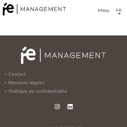
Menu
FR
EXPERTISE
Contact
SERVICES
Mentions légales
Politique de confidentialité
NOTRE ÉQUIPE
PROJETS ET RÉFÉRENCES