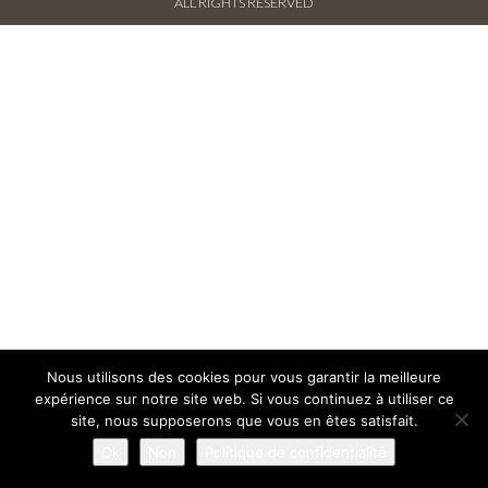
ALL RIGHTS RESERVED
PRESSE FRANÇAISE
PRESSE INTERNATIONALE
CONTACT
Nous utilisons des cookies pour vous garantir la meilleure
expérience sur notre site web. Si vous continuez à utiliser ce
site, nous supposerons que vous en êtes satisfait.
Ok
Non
Politique de confidentialité