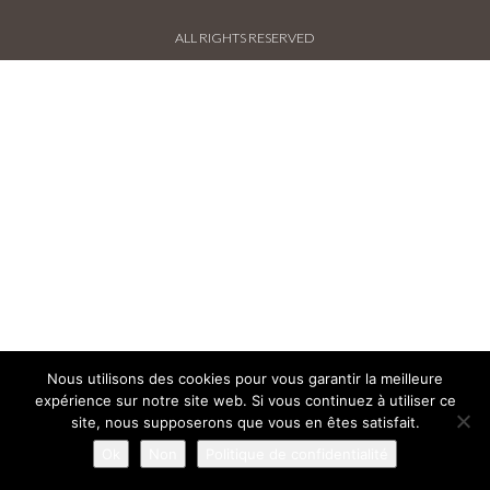
PROJECTS AND REFERENCES
ALL RIGHTS RESERVED
FRENCH PRESS
INTERNATIONAL PRESS
CONTACT
Nous utilisons des cookies pour vous garantir la meilleure
expérience sur notre site web. Si vous continuez à utiliser ce
site, nous supposerons que vous en êtes satisfait.
Ok
Non
Politique de confidentialité