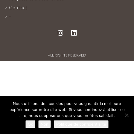
PROJECTS AND REFERENCES
Contact
–
FRENCH PRESS
INTERNATIONAL PRESS
ALL RIGHTS RESERVED
CONTACT
Nous utilisons des cookies pour vous garantir la meilleure
expérience sur notre site web. Si vous continuez à utiliser ce
site, nous supposerons que vous en êtes satisfait.
Ok
Non
Politique de confidentialité