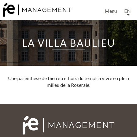
Menu
EN
LA VILLA BAULIEU
EXPERTISE
Une parenthèse de bien être, hors du temps à vivre en plein
milieu de la Roseraie.
SERVICES
OUR TEAM