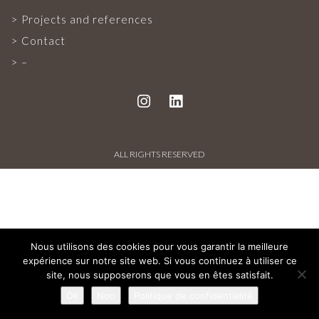
PROJECTS AND REFERENCES
Projects and references
Contact
FRENCH PRESS
–
INTERNATIONAL PRESS
CONTACT
ALL RIGHTS RESERVED
Nous utilisons des cookies pour vous garantir la meilleure
expérience sur notre site web. Si vous continuez à utiliser ce
site, nous supposerons que vous en êtes satisfait.
Ok
Non
Politique de confidentialité